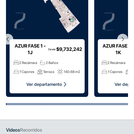
AZUR FASE 1 -
AZUR FASE 1 -
$9,732,242
Desde
:
1J
1K
2 Recámara
2 Baños
2 Recámara
1 Cajones
Terraza
140.68 m2
1 Cajones
T
Ver departamento
Ver depa
Videos
Recorridos