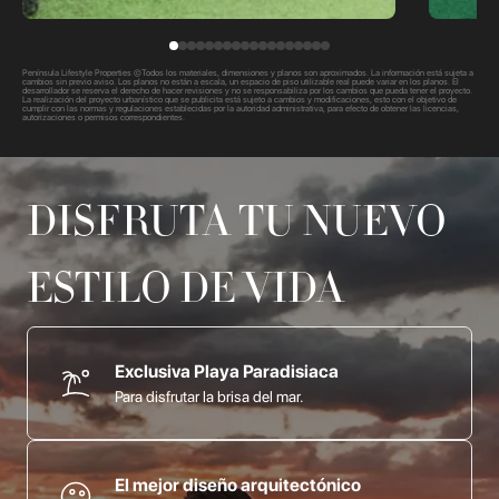
Península Lifestyle Properties ©Todos los materiales, dimensiones y planos son aproximados. La información está sujeta a
cambios sin previo aviso. Los planos no están a escala, un espacio de piso utilizable real puede variar en los planos. El
desarrollador se reserva el derecho de hacer revisiones y no se responsabiliza por los cambios que pueda tener el proyecto.
La realización del proyecto urbanístico que se publicita está sujeto a cambios y modificaciones, esto con el objetivo de
cumplir con las normas y regulaciones establecidas por la autoridad administrativa, para efecto de obtener las licencias,
autorizaciones o permisos correspondientes.
DISFRUTA TU NUEVO
ESTILO DE VIDA
Exclusiva Playa Paradisiaca
Para disfrutar la brisa del mar.
El mejor diseño arquitectónico