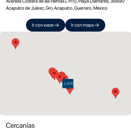
Avenida Costera de las Palmas L H10, Playa Diamante, 39890
Acapulco de Juárez, Gro.
Acapulco
,
Guerrero
, México
Ir con
waze
Ir con
maps
Cercanías